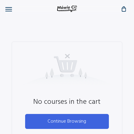
Skip
Menu
to
main
content
No courses in the cart
Continue Browsing