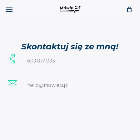
Skip
Menu
to
main
content
Skontaktuj się ze mną!
603 877 085
hello@mowieci.pl